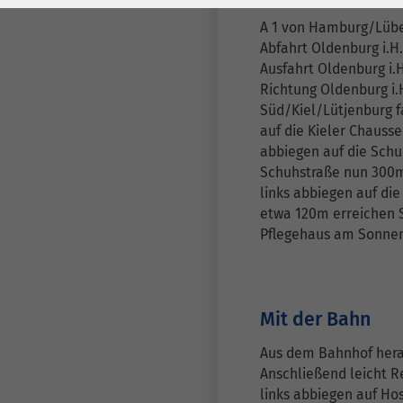
Laufzeit
278 Tage
Laufzeit
A 1 von Hamburg/Lüb
Cookie zum
Abfahrt Oldenburg i.H
Speichern der Cookie
Ausfahrt Oldenburg i.H
Zweck
Consent
Richtung Oldenburg i.H
Süd/Kiel/Lütjenburg 
Einstellungen
Zweck
auf die Kieler Chausse
abbiegen auf die Schu
be_typo_user /
Schuhstraße nun 300
Name
PHPSESSID
links abbiegen auf di
etwa 120m erreichen 
Anbieter
TYPO3
Pflegehaus am Sonnenw
Laufzeit
1 Woche
Dieses Cookie ist ein
Mit der Bahn
Standard-Session-
Aus dem Bahnhof hera
Cookie von TYPO3. Es
Anschließend leicht R
speichert im Falle
links abbiegen auf Hos