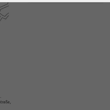
.
traße,