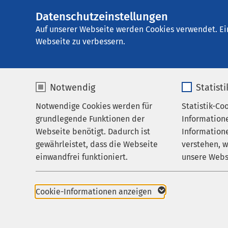
Datenschutzeinstellungen
AMEOS
AMEOS Pflegehau
Gruppe
Auf unserer Webseite werden Cookies verwendet. Ei
Webseite zu verbessern.
Notwendig
Statist
Anfahrt
Notwendige Cookies werden für
Statistik-Co
Pflege & Betreuung
grundlegende Funktionen der
Information
Über uns
Webseite benötigt. Dadurch ist
Informatione
AMEOS Pfle
gewährleistet, dass die Webseite
verstehen, 
Karriere
einwandfrei funktioniert.
unsere Webs
Oldenburg
Aktuelles
So gelangen Si
Name
cookieconsent_status
Name
Cookie-Informationen anzeigen
Anbieter
sgalinski
Anbieter
Mit dem Auto