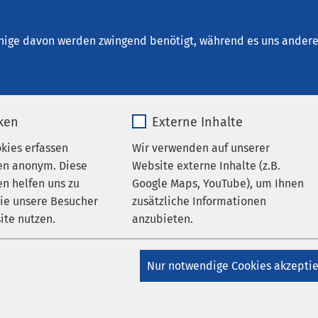
s am Sonnenweg Oldenburg
nige davon werden zwingend benötigt, während es uns andere 
iken
Externe Inhalte
okies erfassen
Wir verwenden auf unserer
en anonym. Diese
Website externe Inhalte (z.B.
n helfen uns zu
Google Maps, YouTube), um Ihnen
ge
wie unsere Besucher
zusätzliche Informationen
ite nutzen.
anzubieten.
e zu uns
_pk_*.*
Name
Google Maps
Nur notwendige Cookies akzepti
Matomo
Anbieter
Google