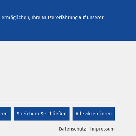
Stellenangebote
Kontakt
ermöglichen, Ihre Nutzererfahrung auf unserer
Pressekontakt
r für
E-Mail schreiben
 nur
eren
Speichern & schließen
Alle akzeptieren
 Sie
Datenschutz
|
Impressum