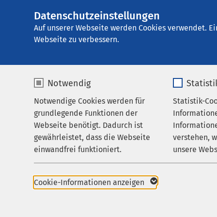
Datenschutzeinstellungen
AMEOS Klinikum 
AMEOS
Gruppe
Über uns
Auf unserer Webseite werden Cookies verwendet. Ei
Webseite zu verbessern.
Notwendig
Statist
Pressekon
Notwendige Cookies werden für
Statistik-Co
Leistungen
grundlegende Funktionen der
Information
Ihr Aufenthalt
Webseite benötigt. Dadurch ist
Informatione
Benötigen Sie Inform
gewährleistet, dass die Webseite
verstehen, 
Zuweisende
Kommunikation und Öff
einwandfrei funktioniert.
unsere Webs
Über uns
Informationen zur Ve
Name
cookieconsent_status
Name
Karriere
Bitte haben Sie Vers
Cookie-Informationen anzeigen
für die Presse bestim
Aktuelles
Anbieter
sgalinski
Anbieter
bitte über die Telefon