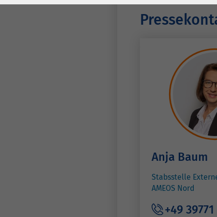
Laufzeit
278 Tage
Laufzeit
Pressekont
Cookie zum
Speichern der Cookie
Zweck
Consent
Einstellungen
Zweck
be_typo_user /
Name
PHPSESSID
Anbieter
TYPO3
Laufzeit
1 Woche
Anja Baum
Dieses Cookie ist ein
Stabsstelle Exter
Standard-Session-
AMEOS Nord
Cookie von TYPO3. Es
speichert im Falle
+49 39771 