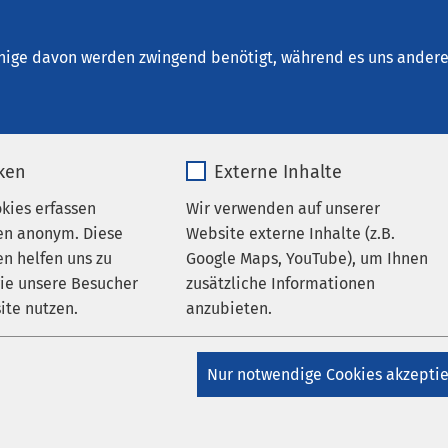
Ueckermünde
nige davon werden zwingend benötigt, während es uns andere 
iken
Externe Inhalte
takt
okies erfassen
Wir verwenden auf unserer
en anonym. Diese
Website externe Inhalte (z.B.
n helfen uns zu
Google Maps, YouTube), um Ihnen
ationen zum AMEOS Klinikum Ueckermünde? Die Ansprechpartne
wie unsere Besucher
zusätzliche Informationen
entlichkeitsarbeit stehen Ihnen gerne mit ausführlichen
ite nutzen.
anzubieten.
rfügung.
_pk_*.*
Name
Google Maps
tändnis, dass die genannten Telefonnummern und Mail-Adressen
Nur notwendige Cookies akzepti
mt sind. Patientenanfragen sowie alle anderen Anfragen stellen
Matomo
Anbieter
Google
zentrale 039771 41 0.