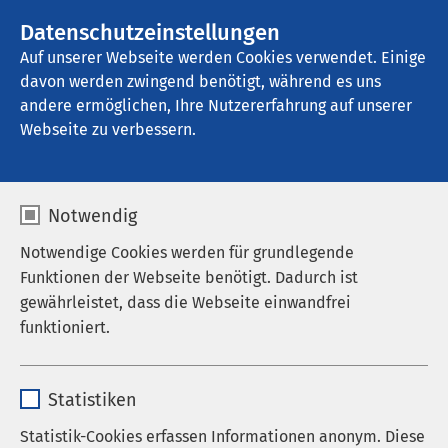
AMEOS Gruppe
Stellenangebote
Datenschutzeinstellungen
Auf unserer Webseite werden Cookies verwendet. Einige
davon werden zwingend benötigt, während es uns
AMEOS Klinikum Ueckermünde
andere ermöglichen, Ihre Nutzererfahrung auf unserer
Webseite zu verbessern.
Radiologie
Notwendig
Notwendige Cookies werden für grundlegende
Funktionen der Webseite benötigt. Dadurch ist
Die Abteilung für Radiologie an unserem Klinikum
gewährleistet, dass die Webseite einwandfrei
ist mit modernsten diagnostischen Geräten
funktioniert.
ausgestattet.
Die Bildverarbeitung, Bildübertragung und
Name
cookieconsent_status
Archivierung erfolgt digital.
Statistiken
Anbieter
sgalinski
Statistik-Cookies erfassen Informationen anonym. Diese