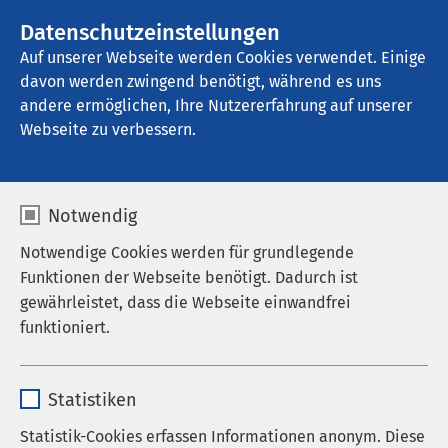
AMEOS Gruppe
Stellenangebote
Datenschutzeinstellungen
Auf unserer Webseite werden Cookies verwendet. Einige
davon werden zwingend benötigt, während es uns
AMEOS Klinikum Staßfurt
andere ermöglichen, Ihre Nutzererfahrung auf unserer
Webseite zu verbessern.
Notwendig
Notwendige Cookies werden für grundlegende
30.11.2021
AMEOS Klinikum Aschersleben
Funktionen der Webseite benötigt. Dadurch ist
Ab 1. Dezember 3G-Plus-Regel
gewährleistet, dass die Webseite einwandfrei
bei AMEOS
funktioniert.
Name
cookieconsent_status
Statistiken
An den AMEOS Klinika der Region Ost gelten
Anbieter
sgalinski
ab Mittwoch, 01. Dezember 2021 neue
Statistik-Cookies erfassen Informationen anonym. Diese