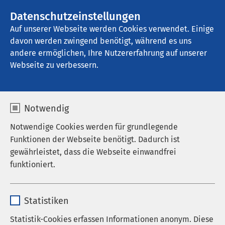
AMEOS Gruppe
Stellenangebote
Datenschutzeinstellungen
Auf unserer Webseite werden Cookies verwendet. Einige
davon werden zwingend benötigt, während es uns
AMEOS Klinikum Schönebeck
andere ermöglichen, Ihre Nutzererfahrung auf unserer
Webseite zu verbessern.
Nachrichten
Notwendig
Notwendige Cookies werden für grundlegende
Funktionen der Webseite benötigt. Dadurch ist
Datum von:
Datum bis:
gewährleistet, dass die Webseite einwandfrei
funktioniert.
Name
cookieconsent_status
Statistiken
Anbieter
sgalinski
Statistik-Cookies erfassen Informationen anonym. Diese