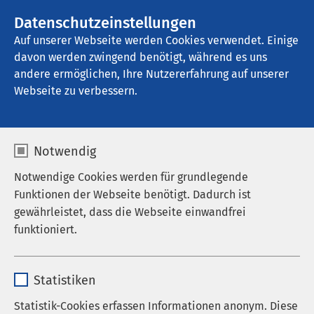
AMEOS Gruppe
Stellenangebote
Datenschutzeinstellungen
Auf unserer Webseite werden Cookies verwendet. Einige
davon werden zwingend benötigt, während es uns
AMEOS Klinikum Pasewalk
andere ermöglichen, Ihre Nutzererfahrung auf unserer
Webseite zu verbessern.
Medizinstudium ohne NC
Notwendig
Notwendige Cookies werden für grundlegende
Funktionen der Webseite benötigt. Dadurch ist
Studium der
gewährleistet, dass die Webseite einwandfrei
funktioniert.
Humanmedizin
Deutschsprachiger Studiengang in
Name
cookieconsent_status
Kroatien
Statistiken
Anbieter
sgalinski
Statistik-Cookies erfassen Informationen anonym. Diese