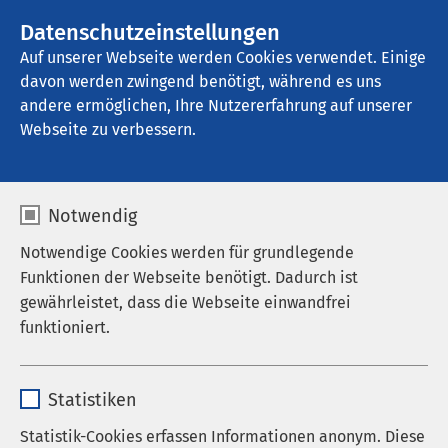
AMEOS Gruppe
Stellenangebote
Datenschutzeinstellungen
Auf unserer Webseite werden Cookies verwendet. Einige
davon werden zwingend benötigt, während es uns
AMEOS Klinikum Pasewalk
andere ermöglichen, Ihre Nutzererfahrung auf unserer
Webseite zu verbessern.
Nachrichten
Notwendig
Notwendige Cookies werden für grundlegende
Funktionen der Webseite benötigt. Dadurch ist
Datum von:
Datum bis:
gewährleistet, dass die Webseite einwandfrei
funktioniert.
Name
cookieconsent_status
Statistiken
Anbieter
sgalinski
Statistik-Cookies erfassen Informationen anonym. Diese