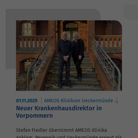
01.11.2025
AMEOS Klinikum Ueckermünde
AMEOS H
Neuer Krankenhausdirektor in
Vorpommern
Stefan Fiedler übernimmt AMEOS Klinika
Anklam, Pasewalk und Ueckermünde erneut als