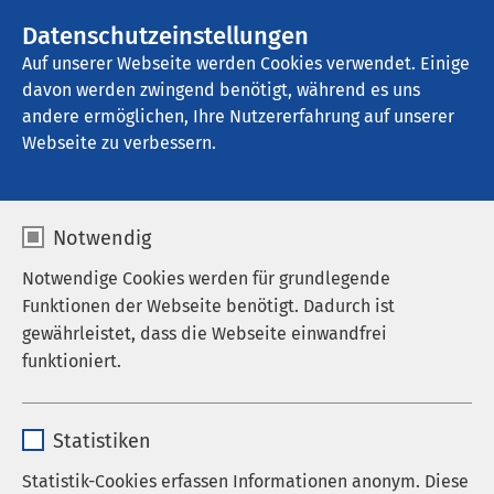
AMEOS Gruppe
Stellenangebote
Datenschutzeinstellungen
Auf unserer Webseite werden Cookies verwendet. Einige
davon werden zwingend benötigt, während es uns
AMEOS Klinikum Oschersleben
andere ermöglichen, Ihre Nutzererfahrung auf unserer
Webseite zu verbessern.
Auf einen Blick
Notwendig
Notwendige Cookies werden für grundlegende
Funktionen der Webseite benötigt. Dadurch ist
Das AMEOS Klinikum Oschersleben liegt 30 km
gewährleistet, dass die Webseite einwandfrei
westlich von Magdeburg, der Landeshauptstadt
funktioniert.
Sachsen-Anhalts.
Name
cookieconsent_status
In der Tagesklinik am Standort Oschersleben
Statistiken
stehen Behandlungsplätze für 15 Erwachsene
Anbieter
sgalinski
Statistik-Cookies erfassen Informationen anonym. Diese
und zehn Kinder- und Jugendliche zur Verfügung.