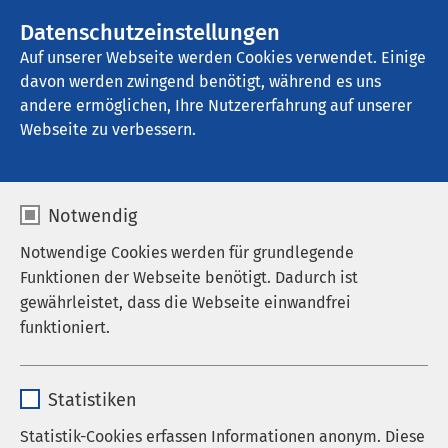
AMEOS Gruppe
Stellenangebote
Datenschutzeinstellungen
Auf unserer Webseite werden Cookies verwendet. Einige
davon werden zwingend benötigt, während es uns
AMEOS Klinikum Oschersleben
andere ermöglichen, Ihre Nutzererfahrung auf unserer
Webseite zu verbessern.
Aktuelles
Notwendig
Notwendige Cookies werden für grundlegende
Funktionen der Webseite benötigt. Dadurch ist
gewährleistet, dass die Webseite einwandfrei
Nachrichten
funktioniert.
Veranstaltungen
Name
cookieconsent_status
Statistiken
Anbieter
sgalinski
Statistik-Cookies erfassen Informationen anonym. Diese