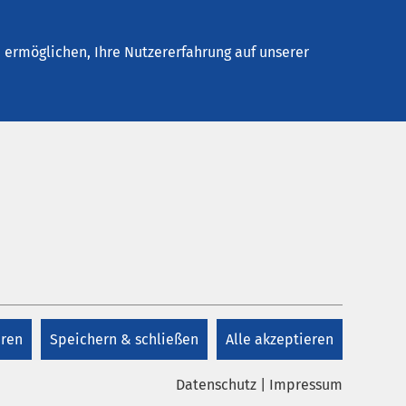
Stellenangebote
Kontakt
ermöglichen, Ihre Nutzererfahrung auf unserer
Kontakt
en mit
gen
+49 8571 9850
eren
Speichern & schließen
Alle akzeptieren
Kontakt
Datenschutz
|
Impressum