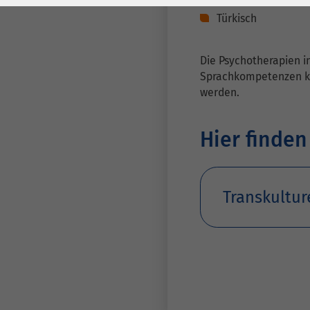
Laufzeit
278 Tage
Laufzeit
Türkisch
Cookie zum
Speichern der Cookie
Zweck
Die Psychotherapien i
Consent
Sprachkompetenzen k
Einstellungen
Zweck
werden.
be_typo_user /
Hier finden
Name
PHPSESSID
Anbieter
TYPO3
Transkultur
Laufzeit
1 Woche
Dieses Cookie ist ein
Standard-Session-
Cookie von TYPO3. Es
speichert im Falle