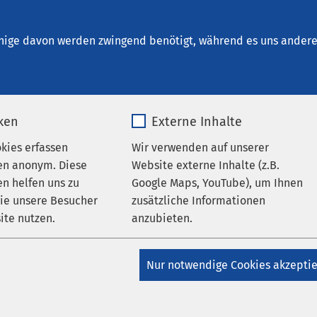
ntal - Klinik für Transkulturelle Psychosomatik
nige davon werden zwingend benötigt, während es uns andere 
iken
Externe Inhalte
Blick
okies erfassen
Wir verwenden auf unserer
en anonym. Diese
Website externe Inhalte (z.B.
n helfen uns zu
Google Maps, YouTube), um Ihnen
 Transkulturelle Psychosomatik werden Patientinnen und Patient
wie unsere Besucher
zusätzliche Informationen
d ganzheitlich und multimodal behandelt. Unsere mehrsprachi
ite nutzen.
anzubieten.
ten muttersprachliche und kulturspezifische Psychotherapie
 an:
_pk_*.*
Name
Google Maps
Nur notwendige Cookies akzepti
-Serbisch
Matomo
Anbieter
Google