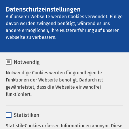
AMEOS Gruppe
Stellenangebote
Datenschutzeinstellungen
Auf unserer Webseite werden Cookies verwendet. Einige
davon werden zwingend benötigt, während es uns
AMEOS Klinikum Hildesheim
andere ermöglichen, Ihre Nutzererfahrung auf unserer
Webseite zu verbessern.
KJP Tageskliniken
Notwendig
Notwendige Cookies werden für grundlegende
Funktionen der Webseite benötigt. Dadurch ist
In unserem tagesklinischen Angebot der ETK-1 und
gewährleistet, dass die Webseite einwandfrei
ETK-2 werden Kinder verschiedener Altersstufen
funktioniert.
behandelt. Wir legen Wert auf eine lebensnahe
Alltagsstruktur und enge Zusammenarbeit mit den
Name
cookieconsent_status
Eltern. Neben Einzel- und Gruppentherapien sind
Statistiken
regelmäßige Familiengespräche und bei Bedarf
Anbieter
sgalinski
Statistik-Cookies erfassen Informationen anonym. Diese
Interaktionsanalysen und -trainings Bestandteil der