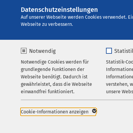
Datenschutzeinstellungen
AMEOS Klinikum H
AMEOS
Gruppe
Aktuelles
Nachricht
Auf unserer Webseite werden Cookies verwendet. Ei
Webseite zu verbessern.
Notwendig
Statist
Notwendige Cookies werden für
Statistik-Co
Leistungen
grundlegende Funktionen der
Information
Ihr Aufenthalt
Webseite benötigt. Dadurch ist
Informatione
gewährleistet, dass die Webseite
verstehen, 
09.05.2017
Zuweisende
Mara
einwandfrei funktioniert.
unsere Webs
Über uns
GymH
Name
cookieconsent_status
Name
Karriere
Cookie-Informationen anzeigen
unter
Aktuelles
Anbieter
sgalinski
Anbieter