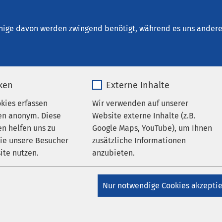
ildesheim
en
nige davon werden zwingend benötigt, während es uns andere 
iken
Externe Inhalte
okies erfassen
Wir verwenden auf unserer
en anonym. Diese
Website externe Inhalte (z.B.
n helfen uns zu
Google Maps, YouTube), um Ihnen
wie unsere Besucher
zusätzliche Informationen
AMEOS Klinikum Hildesheim
thonteam "Fohlen
ite nutzen.
anzubieten.
im" von AMEOS
_pk_*.*
Name
Google Maps
Nur notwendige Cookies akzepti
stützt
Matomo
Anbieter
Google