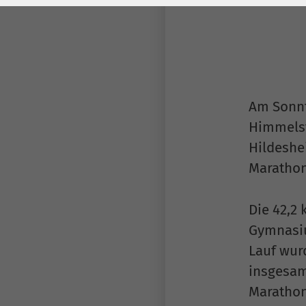
Laufzeit
278 Tage
Laufzeit
Cookie zum
Speichern der Cookie
Zweck
Consent
Einstellungen
Zweck
Am Sonnt
Himmelst
be_typo_user /
Name
PHPSESSID
Hildeshe
Marathon
Anbieter
TYPO3
Laufzeit
1 Woche
Die 42,2
Gymnasiu
Dieses Cookie ist ein
Lauf wurd
Standard-Session-
insgesam
Cookie von TYPO3. Es
speichert im Falle
Marathon