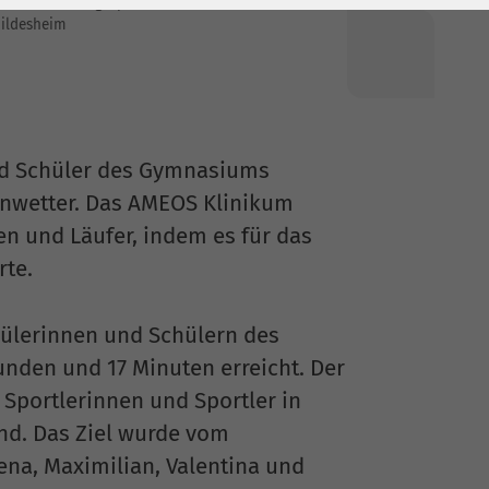
ie Lauffohlen gesponsert vom AMEOS Klinikum
ildesheim
und Schüler des Gymnasiums
nwetter. Das AMEOS Klinikum
en und Läufer, indem es für das
te.
ülerinnen und Schülern des
unden und 17 Minuten erreicht. Der
n Sportlerinnen und Sportler in
nd. Das Ziel wurde vom
na, Maximilian, Valentina und