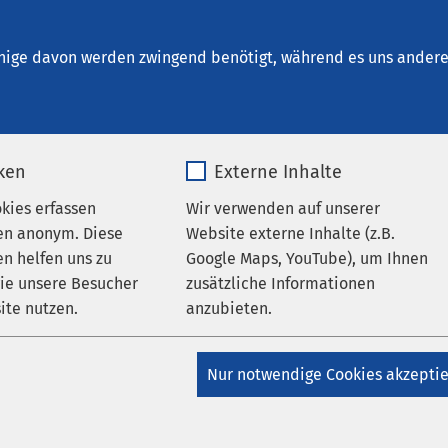
r Forensische Psychiatrie und Psychotherapie 
nige davon werden zwingend benötigt, während es uns andere 
iken
Externe Inhalte
tungen
okies erfassen
Wir verwenden auf unserer
en anonym. Diese
Website externe Inhalte (z.B.
n helfen uns zu
Google Maps, YouTube), um Ihnen
ranstaltungen vorhanden.
wie unsere Besucher
zusätzliche Informationen
ite nutzen.
anzubieten.
_pk_*.*
Name
Google Maps
Nur notwendige Cookies akzepti
Matomo
Anbieter
Google