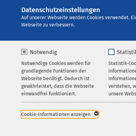
Datenschutzeinstellungen
AMEOS Klinikum fü
AMEOS
Gruppe
Aktuelles
Auf unserer Webseite werden Cookies verwendet. Ei
Webseite zu verbessern.
Notwendig
Statist
Veranstal
Notwendige Cookies werden für
Statistik-Co
Leistungen
grundlegende Funktionen der
Information
Betreuung & Besuch
Webseite benötigt. Dadurch ist
Informatione
Aktuell sind keine Ve
gewährleistet, dass die Webseite
verstehen, 
Über uns
einwandfrei funktioniert.
unsere Webs
Karriere
Name
cookieconsent_status
Name
Aktuelles
Cookie-Informationen anzeigen
Anbieter
sgalinski
Anbieter