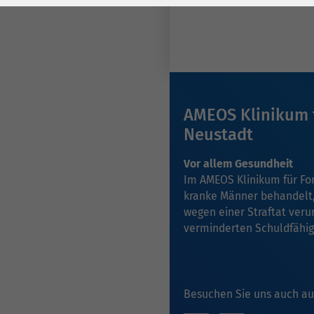
Laufzeit
278 Tage
Laufzeit
Cookie zum
Speichern der Cookie
Zweck
Consent
Einstellungen
Zweck
AMEOS Klinikum f
be_typo_user /
Neustadt
Name
PHPSESSID
Vor allem Gesundheit
Im AMEOS Klinikum für Fo
Anbieter
TYPO3
kranke Männer behandelt, 
wegen einer Straftat veru
Laufzeit
1 Woche
verminderten Schuldfähig
Dieses Cookie ist ein
Standard-Session-
Cookie von TYPO3. Es
Besuchen Sie uns auch au
speichert im Falle