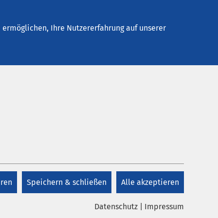
Neustadt
Stellenangebote
Kontakt
ermöglichen, Ihre Nutzererfahrung auf unserer
Kontakt
+49 4561 611 0
eren
Speichern & schließen
Alle akzeptieren
Kontakt
Datenschutz
|
Impressum