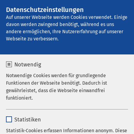
AMEOS Gruppe
Stellenangebote
Datenschutzeinstellungen
Auf unserer Webseite werden Cookies verwendet. Einige
davon werden zwingend benötigt, während es uns
AMEOS Klinikum für Forensische 
Psychiatrie und Psychotherapie Neustadt
andere ermöglichen, Ihre Nutzererfahrung auf unserer
Webseite zu verbessern.
Notwendig
Notwendige Cookies werden für grundlegende
Funktionen der Webseite benötigt. Dadurch ist
gewährleistet, dass die Webseite einwandfrei
funktioniert.
Name
cookieconsent_status
Statistiken
Anbieter
sgalinski
Statistik-Cookies erfassen Informationen anonym. Diese