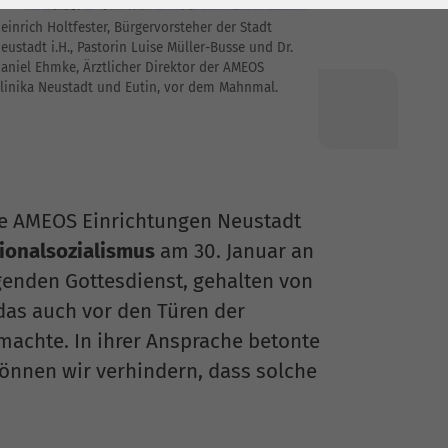
einrich Holtfester, Bürgervorsteher der Stadt
eustadt i.H., Pastorin Luise Müller-Busse und Dr.
aniel Ehmke, Ärztlicher Direktor der AMEOS
linika Neustadt und Eutin, vor dem Mahnmal.
ie AMEOS Einrichtungen Neustadt
ionalsozialismus
am 30. Januar an
genden Gottesdienst, gehalten von
 das auch vor den Türen der
 machte. In ihrer Ansprache betonte
können wir verhindern, dass solche