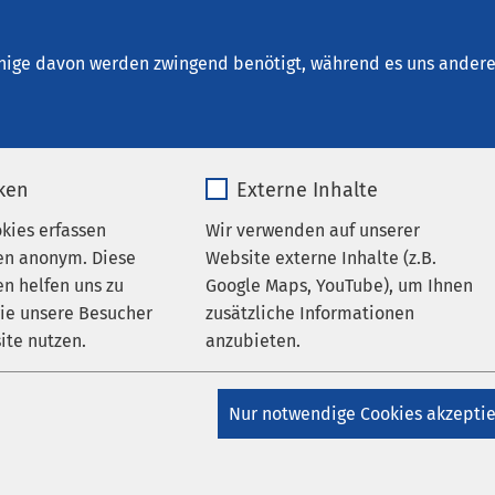
r Forensische Psychiatrie und Psychotherapie 
en
nige davon werden zwingend benötigt, während es uns andere 
iken
Externe Inhalte
okies erfassen
Wir verwenden auf unserer
en anonym. Diese
Website externe Inhalte (z.B.
n helfen uns zu
Google Maps, YouTube), um Ihnen
AMEOS Klinikum Neustadt
AMEOS Klinikum
wie unsere Besucher
zusätzliche Informationen
fen
AMEOS Eingliederung Neustadt
AMEOS Pflege
ite nutzen.
anzubieten.
AMEOS Klinikum für Forensische Psychiatrie und
apie Neustadt
AMEOS Eingliederung Heiligenhafen
_pk_*.*
Name
Google Maps
lege Heiligenhafen
Nur notwendige Cookies akzepti
ern als Verantwortung:
Matomo
Anbieter
Google
kveranstaltung in