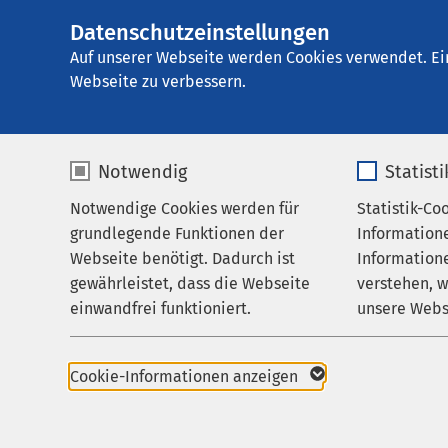
Datenschutzeinstellungen
AMEOS Klinikum fü
AMEOS
Gruppe
Aktuelles
Nachricht
Auf unserer Webseite werden Cookies verwendet. Ei
Webseite zu verbessern.
Notwendig
Statist
Notwendige Cookies werden für
Statistik-Co
Leistungen
grundlegende Funktionen der
Information
Betreuung & Besuch
Webseite benötigt. Dadurch ist
Informatione
04.02.2026
gewährleistet, dass die Webseite
verstehen, 
Über uns
Heiligenha
einwandfrei funktioniert.
unsere Webs
Neustadt
Karriere
Psychother
Name
cookieconsent_status
Name
AMEOS Pf
Aktuelles
Cookie-Informationen anzeigen
Erinn
Anbieter
sgalinski
Anbieter
Geden