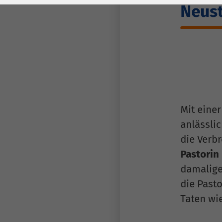
Laufzeit
278 Tage
Laufzeit
Neus
Cookie zum
Speichern der Cookie
Zweck
Consent
Einstellungen
Zweck
be_typo_user /
Name
PHPSESSID
Mit eine
anlässli
Anbieter
TYPO3
die Verb
Laufzeit
1 Woche
Pastorin
damaligen
Dieses Cookie ist ein
die Pasto
Standard-Session-
Taten wi
Cookie von TYPO3. Es
speichert im Falle