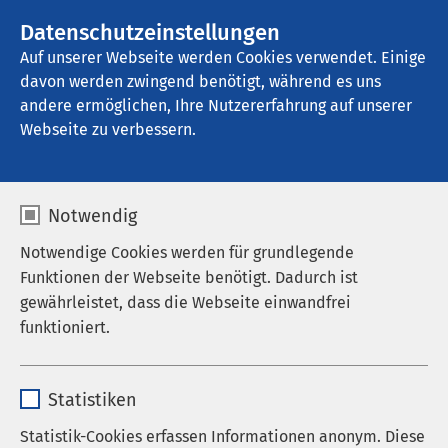
AMEOS Gruppe
Stellenangebote
Datenschutzeinstellungen
Auf unserer Webseite werden Cookies verwendet. Einige
davon werden zwingend benötigt, während es uns
AMEOS Klinikum für Forensische 
Psychiatrie und Psychotherapie Neustadt
andere ermöglichen, Ihre Nutzererfahrung auf unserer
Webseite zu verbessern.
Notwendig
Notwendige Cookies werden für grundlegende
Funktionen der Webseite benötigt. Dadurch ist
gewährleistet, dass die Webseite einwandfrei
funktioniert.
Name
cookieconsent_status
Statistiken
Anbieter
sgalinski
Statistik-Cookies erfassen Informationen anonym. Diese