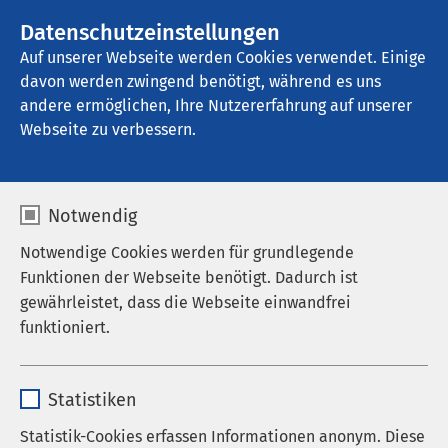
AMEOS Gruppe
Stellenangebote
Datenschutzeinstellungen
Auf unserer Webseite werden Cookies verwendet. Einige
davon werden zwingend benötigt, während es uns
AMEOS Klinikum für Forensische 
Psychiatrie und Psychotherapie Neustadt
andere ermöglichen, Ihre Nutzererfahrung auf unserer
Webseite zu verbessern.
Nachrichten
Notwendig
Notwendige Cookies werden für grundlegende
Funktionen der Webseite benötigt. Dadurch ist
gewährleistet, dass die Webseite einwandfrei
Datum von:
Datum bis:
funktioniert.
Name
cookieconsent_status
Statistiken
Anbieter
sgalinski
Statistik-Cookies erfassen Informationen anonym. Diese