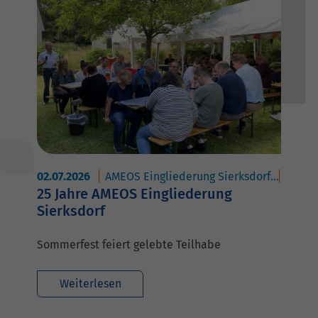
02.07.2026
AMEOS Eingliederung Sierksdorf
AMEOS
25 Jahre AMEOS Eingliederung
Sierksdorf
Sommerfest feiert gelebte Teilhabe
Weiterlesen