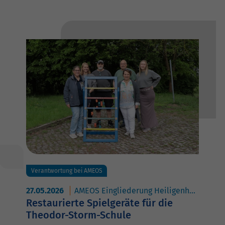
Verantwortung bei AMEOS
27.05.2026
AMEOS Eingliederung Heiligenhafen
AM
Restaurierte Spielgeräte für die
Theodor-Storm-Schule