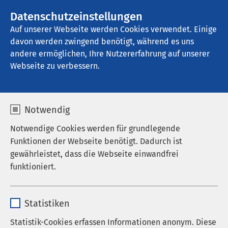
AMEOS Gruppe
Stellenangebote
Datenschutzeinstellungen
Auf unserer Webseite werden Cookies verwendet. Einige
davon werden zwingend benötigt, während es uns
Hans-Ralfs-Haus für Kunst und Kultur
andere ermöglichen, Ihre Nutzererfahrung auf unserer
Webseite zu verbessern.
Impressum
Notwendig
Notwendige Cookies werden für grundlegende
Funktionen der Webseite benötigt. Dadurch ist
AMEOS Krankenhausgesellschaft Holstein mbH
gewährleistet, dass die Webseite einwandfrei
funktioniert.
Wiesenhof 10
D-23730 Neustadt in Holstein
Name
cookieconsent_status
Statistiken
Tel.: +49 4561 611 0
Anbieter
sgalinski
Statistik-Cookies erfassen Informationen anonym. Diese
Fax: +49 4561 611 4315