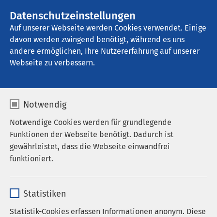
AMEOS Gruppe
Stellenangebote
Datenschutzeinstellungen
Auf unserer Webseite werden Cookies verwendet. Einige
davon werden zwingend benötigt, während es uns
Hans-Ralfs-Haus für Kunst und Kultur
andere ermöglichen, Ihre Nutzererfahrung auf unserer
Webseite zu verbessern.
Hans Ralfs - Biografie
Notwendig
Notwendige Cookies werden für grundlegende
Funktionen der Webseite benötigt. Dadurch ist
Das Hans-Ralfs-Haus für Kunst und Kultur ist nach
gewährleistet, dass die Webseite einwandfrei
dem schleswig-holsteinischen Maler und Grafiker
funktioniert.
Hans Ralfs (1883 - 1945) benannt. Dieser zu Unrecht
lange Zeit vergessene Künstler hat 17 Jahre lang
Name
cookieconsent_status
(1925 bis 1942) in der Fachklinik Neustadt gelebt
Statistiken
und gearbeitet.
Anbieter
sgalinski
Statistik-Cookies erfassen Informationen anonym. Diese