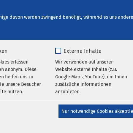
ung Sierksdorf
nige davon werden zwingend benötigt, während es uns andere 
iken
Externe Inhalte
 Arbeitgeber
okies erfassen
Wir verwenden auf unserer
en anonym. Diese
Website externe Inhalte (z.B.
n helfen uns zu
Google Maps, YouTube), um Ihnen
 AMEOS Team
wie unsere Besucher
zusätzliche Informationen
ite nutzen.
anzubieten.
en Bereichen Somatik, Psychiatrie, Pflege und Eingliederung bie
ltige Einsatzmöglichkeiten. In mehreren Berufskategorien suche
_pk_*.*
Name
Google Maps
ete und beruflich motivierte Fachkräfte, die mit ihrem persönl
Nur notwendige Cookies akzepti
 die Patientinnen und Patienten wie für AMEOS einen wichtige
Matomo
Anbieter
Google
.