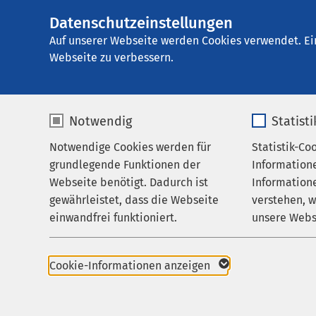
Datenschutzeinstellungen
AMEOS Einglieder
AMEOS
Gruppe
Karriere
Auf unserer Webseite werden Cookies verwendet. Ei
Webseite zu verbessern.
Notwendig
Statist
AMEOS als
Notwendige Cookies werden für
Statistik-Co
Leistungen
grundlegende Funktionen der
Information
Betreuung & Besuch
Webseite benötigt. Dadurch ist
Informatione
Mitarbeiten im
gewährleistet, dass die Webseite
verstehen, 
Über uns
einwandfrei funktioniert.
unsere Webs
Dank der Präsenz in d
Karriere
Interessierten vielfä
Name
cookieconsent_status
Name
laufend gut ausgebild
Aktuelles
Cookie-Informationen anzeigen
Engagement sowohl für
Anbieter
sgalinski
Anbieter
Beitrag leisten wollen