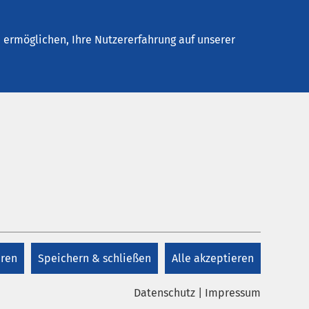
Stellenangebote
Kontakt
ermöglichen, Ihre Nutzererfahrung auf unserer
Kontakt
ten wir
+49 4563 4782 52
n wir
ichen
eren
Speichern & schließen
Alle akzeptieren
n
Kontakt
Datenschutz
|
Impressum