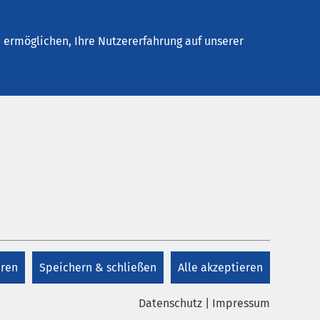
Stellenangebote
Kontakt
ermöglichen, Ihre Nutzererfahrung auf unserer
Kontakt
+49 4563 4782 52
eren
Speichern & schließen
Alle akzeptieren
Kontakt
Datenschutz
|
Impressum