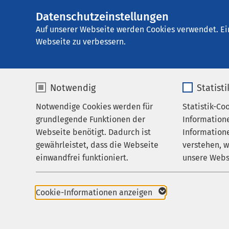
Datenschutzeinstellungen
AMEOS
AMEOS Einglieder
Gruppe
Auf unserer Webseite werden Cookies verwendet. Ei
Webseite zu verbessern.
Notwendig
Statist
Impressu
Notwendige Cookies werden für
Statistik-Co
Leistungen
grundlegende Funktionen der
Information
Betreuung & Besuch
Webseite benötigt. Dadurch ist
Informatione
AMEOS Krankenhausge
gewährleistet, dass die Webseite
verstehen, 
Über uns
einwandfrei funktioniert.
unsere Webs
Karriere
Wiesenhof 10
D-23730 Neustadt in H
Name
cookieconsent_status
Name
Aktuelles
Cookie-Informationen anzeigen
Tel.: +49 4561 611 0
Anbieter
sgalinski
Anbieter
Fax: +49 4561 611 4315