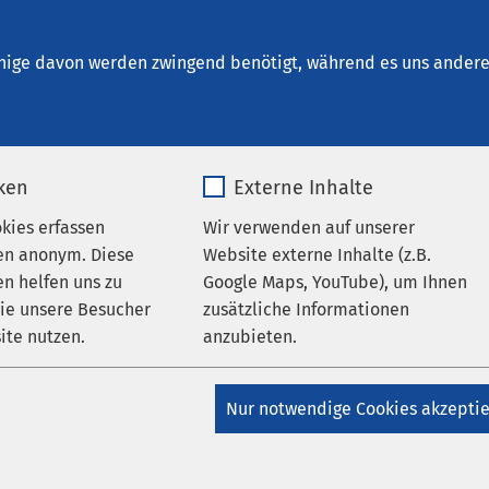
ung Sierksdorf
nige davon werden zwingend benötigt, während es uns andere 
iken
Externe Inhalte
m
okies erfassen
Wir verwenden auf unserer
en anonym. Diese
Website externe Inhalte (z.B.
n helfen uns zu
Google Maps, YouTube), um Ihnen
sellschaft Holstein mbH
wie unsere Besucher
zusätzliche Informationen
ite nutzen.
anzubieten.
olstein
_pk_*.*
Name
Google Maps
Nur notwendige Cookies akzepti
Matomo
Anbieter
Google