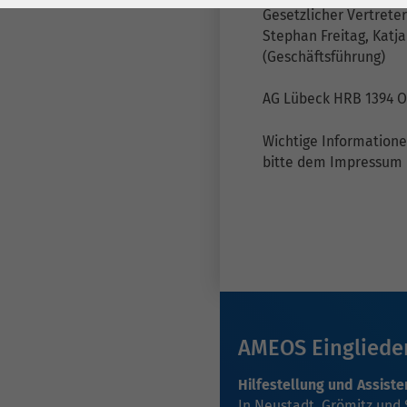
Laufzeit
278 Tage
Laufzeit
Gesetzlicher Vertreter
Stephan Freitag, Katj
Cookie zum
(Geschäftsführung)
Speichern der Cookie
Zweck
Consent
AG Lübeck HRB 1394 
Einstellungen
Zweck
Wichtige Information
bitte dem Impressum
be_typo_user /
Name
PHPSESSID
Anbieter
TYPO3
Laufzeit
1 Woche
Dieses Cookie ist ein
Standard-Session-
AMEOS Eingliede
Cookie von TYPO3. Es
Hilfestellung und Assiste
speichert im Falle
In Neustadt, Grömitz und