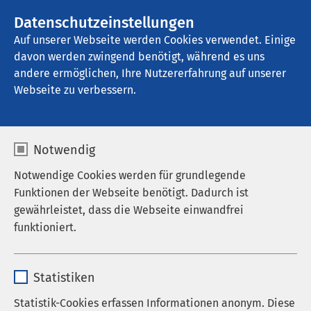
AMEOS Gruppe
Stellenangebote
Datenschutzeinstellungen
Auf unserer Webseite werden Cookies verwendet. Einige
davon werden zwingend benötigt, während es uns
AMEOS Eingliederung Gut Neuhof 
Petershagen
andere ermöglichen, Ihre Nutzererfahrung auf unserer
Webseite zu verbessern.
Notwendig
Notwendige Cookies werden für grundlegende
Funktionen der Webseite benötigt. Dadurch ist
gewährleistet, dass die Webseite einwandfrei
funktioniert.
Name
cookieconsent_status
Statistiken
Anbieter
sgalinski
Statistik-Cookies erfassen Informationen anonym. Diese