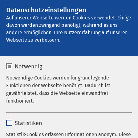
AMEOS Gruppe
Stellenangebote
Datenschutzeinstellungen
Auf unserer Webseite werden Cookies verwendet. Einige
davon werden zwingend benötigt, während es uns
AMEOS Eingliederung Gut Neuhof 
Petershagen
andere ermöglichen, Ihre Nutzererfahrung auf unserer
Webseite zu verbessern.
Notwendig
Notwendige Cookies werden für grundlegende
Funktionen der Webseite benötigt. Dadurch ist
gewährleistet, dass die Webseite einwandfrei
funktioniert.
Name
cookieconsent_status
Statistiken
AMEOS Eingliederung
Anbieter
sgalinski
Statistik-Cookies erfassen Informationen anonym. Diese