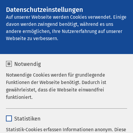
AMEOS Gruppe
Stellenangebote
Datenschutzeinstellungen
Auf unserer Webseite werden Cookies verwendet. Einige
davon werden zwingend benötigt, während es uns
AMEOS Hanse Klinikum Anklam
andere ermöglichen, Ihre Nutzererfahrung auf unserer
Webseite zu verbessern.
Qualitätsmanagement
Notwendig
Notwendige Cookies werden für grundlegende
Funktionen der Webseite benötigt. Dadurch ist
Qualität bedeutet..
gewährleistet, dass die Webseite einwandfrei
funktioniert.
...die bestmögliche Erfüllung aller Anforderungen
im Hinblick auf die medizinische, therapeutische
Name
cookieconsent_status
und pflegerische Betreuung und Versorgung der
Statistiken
Patientinnen und Patienten.
Anbieter
sgalinski
Statistik-Cookies erfassen Informationen anonym. Diese