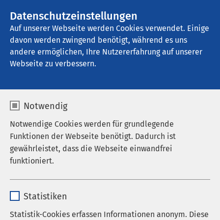
AMEOS Gruppe
Stellenangebote
Datenschutzeinstellungen
Auf unserer Webseite werden Cookies verwendet. Einige
davon werden zwingend benötigt, während es uns
AMEOS Hanse Klinikum Anklam
andere ermöglichen, Ihre Nutzererfahrung auf unserer
Webseite zu verbessern.
Endometriose
Notwendig
Notwendige Cookies werden für grundlegende
Funktionen der Webseite benötigt. Dadurch ist
Infos zur
gewährleistet, dass die Webseite einwandfrei
funktioniert.
Terminvereinbarung
Endometriose-Sprechstunde
Name
cookieconsent_status
Statistiken
Anbieter
sgalinski
jeweils dienstags 08:00 bis 10:00 Uhr und nach
Statistik-Cookies erfassen Informationen anonym. Diese