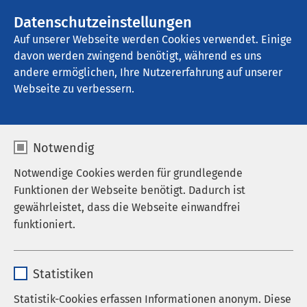
AMEOS Gruppe
Stellenangebote
Datenschutzeinstellungen
Auf unserer Webseite werden Cookies verwendet. Einige
davon werden zwingend benötigt, während es uns
AMEOS Ambulantes Klinikum Bremerhaven
andere ermöglichen, Ihre Nutzererfahrung auf unserer
Webseite zu verbessern.
AMEOS als Arbeitgeber
Notwendig
Notwendige Cookies werden für grundlegende
Funktionen der Webseite benötigt. Dadurch ist
Arbeiten in unserer AMEOS
gewährleistet, dass die Webseite einwandfrei
funktioniert.
Gruppe
Name
cookieconsent_status
Dank der Präsenz in den Bereichen Somatik,
Statistiken
Psychiatrie, Pflege und Eingliederung bieten wir
Anbieter
sgalinski
Statistik-Cookies erfassen Informationen anonym. Diese
Interessierten vielfältige Einsatzmöglichkeiten. In