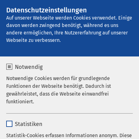
AMEOS Gruppe
Stellenangebote
Datenschutzeinstellungen
Auf unserer Webseite werden Cookies verwendet. Einige
davon werden zwingend benötigt, während es uns
AMEOS Ambulantes Klinikum Bremerhaven
andere ermöglichen, Ihre Nutzererfahrung auf unserer
Webseite zu verbessern.
Nachrichten
Notwendig
Notwendige Cookies werden für grundlegende
Funktionen der Webseite benötigt. Dadurch ist
Datum von:
Datum bis:
gewährleistet, dass die Webseite einwandfrei
funktioniert.
Name
cookieconsent_status
Statistiken
Anbieter
sgalinski
Statistik-Cookies erfassen Informationen anonym. Diese