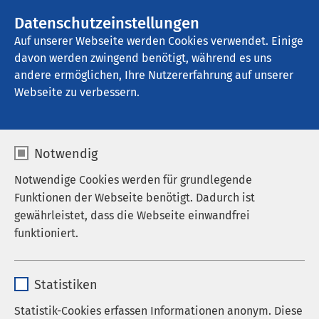
AMEOS Gruppe
Stellenangebote
Datenschutzeinstellungen
Auf unserer Webseite werden Cookies verwendet. Einige
davon werden zwingend benötigt, während es uns
AMEOS Ambulantes Klinikum Bremerhaven
andere ermöglichen, Ihre Nutzererfahrung auf unserer
Webseite zu verbessern.
Notwendig
Notwendige Cookies werden für grundlegende
15.07.2016
AMEOS Ambulantes Klinikum
Funktionen der Webseite benötigt. Dadurch ist
Bremerhaven
gewährleistet, dass die Webseite einwandfrei
Medizinforum:
funktioniert.
Aortenaneurysmen - welche
Name
Behandlungsmöglichkeiten
cookieconsent_status
Statistiken
gibt es?
Anbieter
sgalinski
Statistik-Cookies erfassen Informationen anonym. Diese