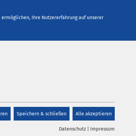
elles
Unternehmen
Kontakt
ermöglichen, Ihre Nutzererfahrung auf unserer
rin des AMEOS Instituts für
 fundierte Psychotherapie
eren
Speichern & schließen
Alle akzeptieren
Datenschutz
|
Impressum