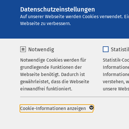
Datenschutzeinstellungen
Ei
Auf unserer Webseite werden Cookies verwendet. Ei
Webseite zu verbessern.
Notwendig
Statist
Notwendige Cookies werden für
Statistik-Co
Startseite der AMEOS Gruppe
Aktuelles
Un
grundlegende Funktionen der
Information
Webseite benötigt. Dadurch ist
Informatione
Arbeiten bei AMEOS
gewährleistet, dass die Webseite
verstehen, 
einwandfrei funktioniert.
unsere Webs
07.06.2021
AMEOS Gruppe
Von der Bankerin
Name
cookieconsent_status
Name
Tiefenpsycholog
Cookie-Informationen anzeigen
Anbieter
sgalinski
Anbieter