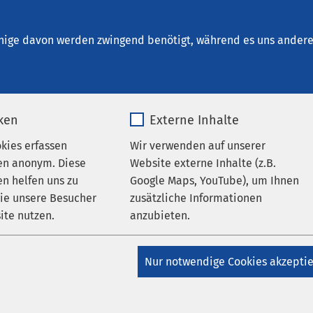
nrichtungen
AMEOS Institute
Karriere
Aktu
nige davon werden zwingend benötigt, während es uns andere 
iken
Externe Inhalte
okies erfassen
Wir verwenden auf unserer
ternehmensblog
en anonym. Diese
Website externe Inhalte (z.B.
n helfen uns zu
Google Maps, YouTube), um Ihnen
wie unsere Besucher
zusätzliche Informationen
ite nutzen.
anzubieten.
 zur
Maria Leitner, Leite
_pk_*.*
Name
Google Maps
in
tiefenpsychologisch
Nur notwendige Cookies akzepti
Matomo
Anbieter
Google