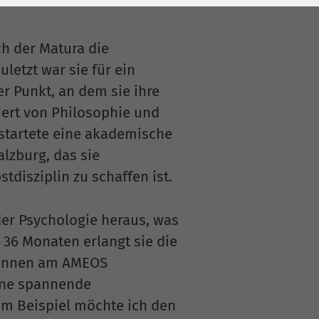
ch der Matura die
etzt war sie für ein
r Punkt, an dem sie ihre
iert von Philosophie und
startete eine akademische
lzburg, das sie
tdisziplin zu schaffen ist.
 der Psychologie heraus, was
 36 Monaten erlangt sie die
t*innen am AMEOS
eine spannende
Zum Beispiel möchte ich den