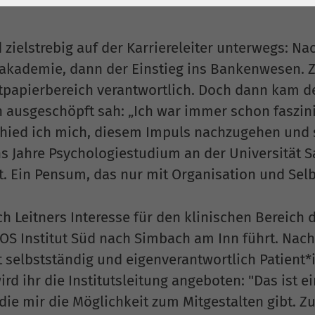
1 Jahr
Laufzeit
6 Monate
Cookie von Matomo
Wird zum
 zielstrebig auf der Karriereleiter unterwegs: Na
für Website-
Entsperren von
Zweck
kademie, dann der Einstieg ins Bankenwesen. Zul
Analysen. Erzeugt
Google Maps-
statistische Daten
Inhalten verwendet.
papierbereich verantwortlich. Doch dann kam de
darüber, wie der
 ausgeschöpft sah: „Ich war immer schon faszin
Besucher die
chied ich mich, diesem Impuls nachzugehen und 
Name
YouTube
Website nutzt.
s Jahre Psychologiestudium an der Universität Sa
Google Ireland
. Ein Pensum, das nur mit Organisation und Selbs
Limited, Gordon
Anbieter
House, Barrow
ich Leitners Interesse für den klinischen Bereich
Street Dublin 4
Irland
EOS Institut Süd nach Simbach am Inn führt. Nach
 selbstständig und eigenverantwortlich Patien
Laufzeit
6 Monate
ird ihr die Institutsleitung angeboten: "Das ist 
Wird verwendet, um
die mir die Möglichkeit zum Mitgestalten gibt. 