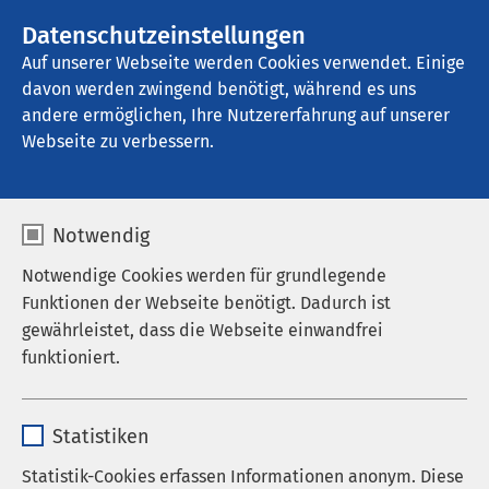
Datenschutzeinstellungen
Kontakt
Auf unserer Webseite werden Cookies verwendet. Einige
davon werden zwingend benötigt, während es uns
andere ermöglichen, Ihre Nutzererfahrung auf unserer
Startseite der AMEOS Gruppe
Aktuelles
Webseite zu verbessern.
Investitionen
Notwendig
AMEOS bewegt was
Notwendige Cookies werden für grundlegende
Die AMEOS Gruppe investierte pro Jahr zusätzlich
Funktionen der Webseite benötigt. Dadurch ist
zu den erhaltenen Fördermitteln eine zweistellige
gewährleistet, dass die Webseite einwandfrei
Millionen Euro Summe an Eigenmitteln in die
funktioniert.
Ausstattung ihrer Einrichtungen. Dieses Geld fliesst
in verschiedenste Projekte: Neubauten,
Name
cookieconsent_status
Renovierungen, technische Geräte, Mobiliar und
Statistiken
vieles mehr.
Anbieter
sgalinski
Statistik-Cookies erfassen Informationen anonym. Diese