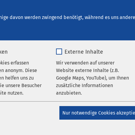
nrichtungen
AMEOS Institute
Karriere
Aktu
nige davon werden zwingend benötigt, während es uns andere 
iken
Externe Inhalte
okies erfassen
Wir verwenden auf unserer
en anonym. Diese
Website externe Inhalte (z.B.
n helfen uns zu
Google Maps, YouTube), um Ihnen
wie unsere Besucher
zusätzliche Informationen
ite nutzen.
anzubieten.
_pk_*.*
Name
Google Maps
ionen
Nur notwendige Cookies akzepti
Matomo
Anbieter
Google