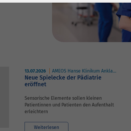
1 Jahr
Laufzeit
6 Monate
Cookie von Matomo
Wird zum
für Website-
Entsperren von
Zweck
Analysen. Erzeugt
Google Maps-
statistische Daten
Inhalten verwendet.
darüber, wie der
Besucher die
Name
YouTube
Website nutzt.
Google Ireland
13.07.2026
AMEOS Hanse Klinikum Anklam
AME
Limited, Gordon
Neue Spielecke der Pädiatrie
Anbieter
House, Barrow
eröffnet
Street Dublin 4
Irland
Sensorische Elemente sollen kleinen
Patientinnen und Patienten den Aufenthalt
Laufzeit
6 Monate
erleichtern
Wird verwendet, um
Weiterlesen