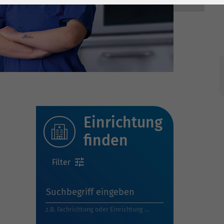
Einrichtung
OS Poliklinika Anklam
finden
Filter
Suchbegriff eingeben
z.B. Fachrichtung oder Einrichtung …