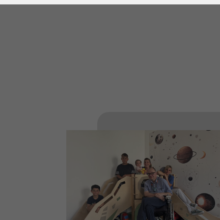
Laufzeit
278 Tage
Laufzeit
Cookie zum
Speichern der Cookie
Zweck
Consent
Einstellungen
Zweck
be_typo_user /
Name
PHPSESSID
Anbieter
TYPO3
Laufzeit
1 Woche
Dieses Cookie ist ein
Standard-Session-
Cookie von TYPO3. Es
speichert im Falle