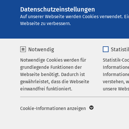
Datenschutzeinstellungen
Ei
Auf unserer Webseite werden Cookies verwendet. Ei
Webseite zu verbessern.
Notwendig
Statist
Notwendige Cookies werden für
Statistik-Co
grundlegende Funktionen der
Information
Webseite benötigt. Dadurch ist
Informatione
gewährleistet, dass die Webseite
verstehen, 
einwandfrei funktioniert.
unsere Webs
Startseite der AMEOS Gruppe
Aktuelles
Name
cookieconsent_status
Name
Aktuelles aus den Reg
Cookie-Informationen anzeigen
Anbieter
sgalinski
Anbieter