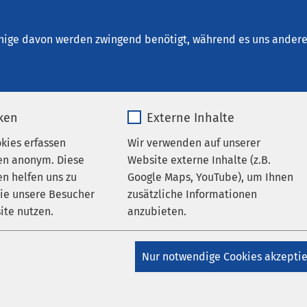
inrichtungen
AMEOS Institute
Karriere
Aktu
nige davon werden zwingend benötigt, während es uns andere 
iken
Externe Inhalte
okies erfassen
Wir verwenden auf unserer
en anonym. Diese
Website externe Inhalte (z.B.
n helfen uns zu
Google Maps, YouTube), um Ihnen
wie unsere Besucher
zusätzliche Informationen
ite nutzen.
anzubieten.
_pk_*.*
Name
Google Maps
Nur notwendige Cookies akzepti
Matomo
Anbieter
Google
 Auch Arbeitgeber