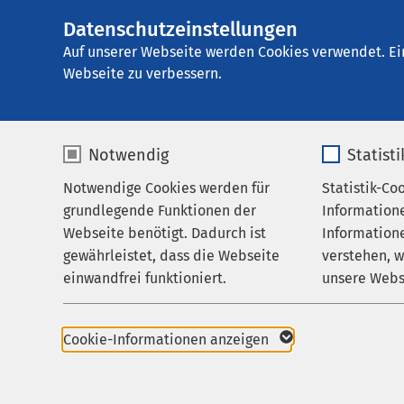
Datenschutzeinstellungen
E
Auf unserer Webseite werden Cookies verwendet. Ei
Webseite zu verbessern.
Notwendig
Statist
Notwendige Cookies werden für
Statistik-Co
Startseite der AMEOS Gruppe
Zum neuen wir
grundlegende Funktionen der
Information
Webseite benötigt. Dadurch ist
Informatione
gewährleistet, dass die Webseite
verstehen, 
einwandfrei funktioniert.
unsere Webs
Name
cookieconsent_status
Name
Arbeitgebermarke
Cookie-Informationen anzeigen
08.05.2024
Anbieter
sgalinski
Anbieter
Typveränderung: