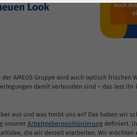
1 Jahr
Laufzeit
6 Monate
neuen Look
Cookie von Matomo
Wird zum
für Website-
Entsperren von
Zweck
Analysen. Erzeugt
Google Maps-
statistische Daten
Inhalten verwendet.
darüber, wie der
Besucher die
Name
YouTube
Website nutzt.
Google Ireland
 der AMEOS Gruppe wird auch optisch frischen W
Limited, Gordon
berlegungen damit verbunden sind – das lest ihr
Anbieter
House, Barrow
Street Dublin 4
Irland
eber aus und was treibt uns an? Das haben wir 
Laufzeit
6 Monate
ng unserer
Arbeitgeberpositionierung
definiert. U
Wird verwendet, um
 Leitidee, die wir derzeit erarbeiten. Wir möcht