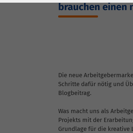
Laufzeit
278 Tage
Laufzeit
brauchen einen 
Cookie zum
Speichern der Cookie
Zweck
Consent
Einstellungen
Zweck
be_typo_user /
Name
PHPSESSID
Die neue Arbeitgebermarke
Anbieter
TYPO3
Schritte dafür nötig und Ü
Laufzeit
1 Woche
Blogbeitrag.
Dieses Cookie ist ein
Was macht uns als Arbeitg
Standard-Session-
Cookie von TYPO3. Es
Projekts mit der Erarbeitu
speichert im Falle
Grundlage für die kreative