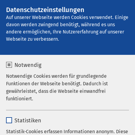
AMEOS Gruppe
Stellenangebote
Datenschutzeinstellungen
Auf unserer Webseite werden Cookies verwendet. Einige
davon werden zwingend benötigt, während es uns
AMEOS Zentrum für Psychosomatik Wien
andere ermöglichen, Ihre Nutzererfahrung auf unserer
Webseite zu verbessern.
Offene Gruppen
Notwendig
Notwendige Cookies werden für grundlegende
Funktionen der Webseite benötigt. Dadurch ist
Aktuelle Informationen
gewährleistet, dass die Webseite einwandfrei
funktioniert.
Aufgrund eines Angriffs auf die IT-Infrastruktur sind
derzeit nicht alle digitalen Dienste verfügbar. Wir
Name
cookieconsent_status
arbeiten mit Hochdruck an der Behebung des
Statistiken
Problems. Telefonisch sind wir weiterhin für Sie da.
Anbieter
sgalinski
Statistik-Cookies erfassen Informationen anonym. Diese