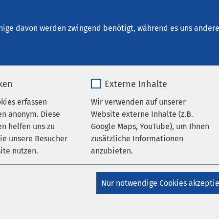
inrichtungen
AMEOS Institute
Karriere
Aktu
nige davon werden zwingend benötigt, während es uns andere 
iken
Externe Inhalte
okies erfassen
Wir verwenden auf unserer
en anonym. Diese
Website externe Inhalte (z.B.
n helfen uns zu
Google Maps, YouTube), um Ihnen
wie unsere Besucher
zusätzliche Informationen
ite nutzen.
anzubieten.
_pk_*.*
Name
Google Maps
Nur notwendige Cookies akzepti
Matomo
Anbieter
Google