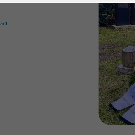
1 Jahr
Laufzeit
6 Monate
Cookie von Matomo
Wird zum
für Website-
Entsperren von
tadt
Zweck
Analysen. Erzeugt
Google Maps-
statistische Daten
Inhalten verwendet.
darüber, wie der
Besucher die
Name
YouTube
Website nutzt.
Google Ireland
Limited, Gordon
Anbieter
House, Barrow
Street Dublin 4
Irland
Laufzeit
6 Monate
Wird verwendet, um