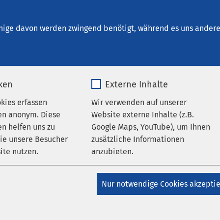
inrichtungen
AMEOS Institute
Karriere
Aktu
nige davon werden zwingend benötigt, während es uns andere 
iken
Externe Inhalte
okies erfassen
Wir verwenden auf unserer
en anonym. Diese
Website externe Inhalte (z.B.
n helfen uns zu
Google Maps, YouTube), um Ihnen
wie unsere Besucher
zusätzliche Informationen
ches Engagement
ite nutzen.
anzubieten.
in
_pk_*.*
Name
Google Maps
Nur notwendige Cookies akzepti
nen
Matomo
Anbieter
Google