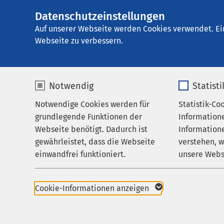
Datenschutzeinstellungen
E
Auf unserer Webseite werden Cookies verwendet. Ei
Webseite zu verbessern.
Notwendig
Statist
Notwendige Cookies werden für
Statistik-Co
grundlegende Funktionen der
Information
Webseite benötigt. Dadurch ist
Informatione
gewährleistet, dass die Webseite
verstehen, 
Pressemitteillung Gruppe
Gesellschaftli
einwandfrei funktioniert.
unsere Webs
18.11.2020
AMEOS Gruppe
Für mehr Frauen 
Name
cookieconsent_status
Name
Cookie-Informationen anzeigen
Führungspositio
Anbieter
sgalinski
Anbieter