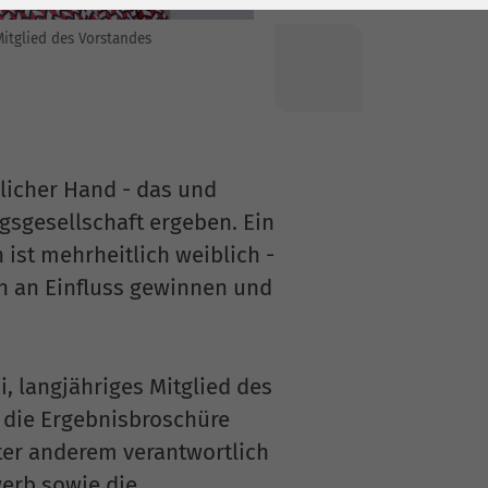
Mitglied des Vorstandes
blicher Hand - das und
gsgesellschaft ergeben. Ein
 ist mehrheitlich weiblich -
en an Einfluss gewinnen und
i, langjähriges Mitglied des
r die Ergebnisbroschüre
nter anderem verantwortlich
erb sowie die