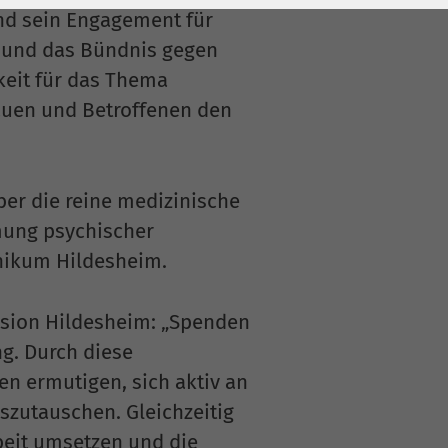
nd sein Engagement für
 und das Bündnis gegen
hkeit für das Thema
bauen und Betroffenen den
ber die reine medizinische
mung psychischer
inikum Hildesheim.
ssion Hildesheim: „Spenden
ng. Durch diese
en ermutigen, sich aktiv an
szutauschen. Gleichzeitig
beit umsetzen und die