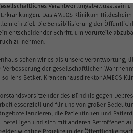
1 Jahr
Laufzeit
6 Monate
gesellschaftliches Verantwortungsbewusstsein u
 Erkrankungen. Das AMEOS Klinikum Hildesheim
Cookie von Matomo
Wird zum
für Website-
Entsperren von
llem ein Ziel: Die Sensibilisierung der Öffentlic
Zweck
Analysen. Erzeugt
Google Maps-
ein entscheidender Schritt, um Vorurteile abzu
statistische Daten
Inhalten verwendet.
pruch zu nehmen.
darüber, wie der
Besucher die
Name
YouTube
enhaus sehen wir es als unsere Verantwortung, ü
Website nutzt.
ur Verbesserung der gesellschaftlichen Wahrneh
Google Ireland
Limited, Gordon
, so Jens Betker, Krankenhausdirektor AMEOS Kl
Anbieter
House, Barrow
Street Dublin 4
Vorstandsvorsitzender des Bündnis gegen Depre
Irland
arbeit essenziell und für uns von großer Bedeutu
Laufzeit
6 Monate
ngebote lancieren, die Patientinnen und Patient
beteiligen und sich mit anderen Betroffenen au
Wird verwendet, um
lder wichtige Projekte in der Öffentlichkeitsar