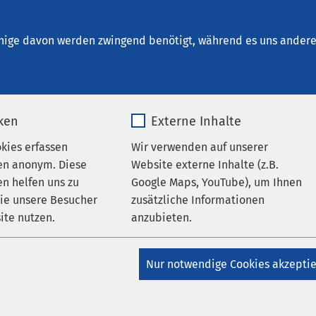
inrichtungen
AMEOS Institute
Karriere
Aktu
nige davon werden zwingend benötigt, während es uns andere 
iken
Externe Inhalte
ches Engagement
Investitionen
okies erfassen
Wir verwenden auf unserer
esheim
en anonym. Diese
Website externe Inhalte (z.B.
zt Bündnis gegen
n helfen uns zu
Google Maps, YouTube), um Ihnen
wie unsere Besucher
zusätzliche Informationen
ite nutzen.
anzubieten.
_pk_*.*
Name
Google Maps
Nur notwendige Cookies akzepti
Matomo
Anbieter
Google
rein Bündnis gegen Depression Hildesheim e.V. 