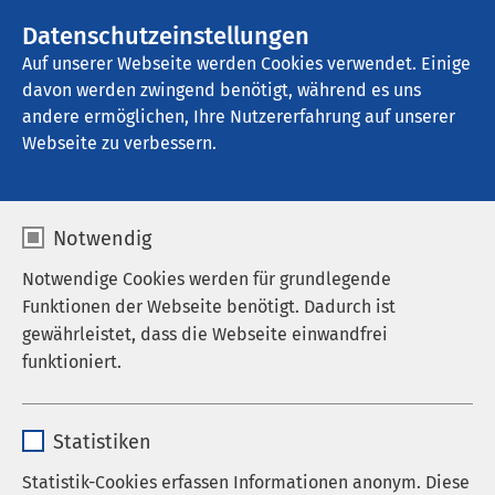
AMEOS Gruppe
Stellenangebote
Datenschutzeinstellungen
Auf unserer Webseite werden Cookies verwendet. Einige
davon werden zwingend benötigt, während es uns
AMEOS Stadtpraxis Zug
andere ermöglichen, Ihre Nutzererfahrung auf unserer
Webseite zu verbessern.
Notwendig
Notwendige Cookies werden für grundlegende
11.05.2026
AMEOS Gruppe
Funktionen der Webseite benötigt. Dadurch ist
Klinikum Friedrichshafen als
gewährleistet, dass die Webseite einwandfrei
Level-II-Krankenhaus
funktioniert.
erhalten
Name
cookieconsent_status
Statistiken
Anbieter
sgalinski
Statistik-Cookies erfassen Informationen anonym. Diese
Dr. Axel Paeger, Vorsitzender des Vorstandes