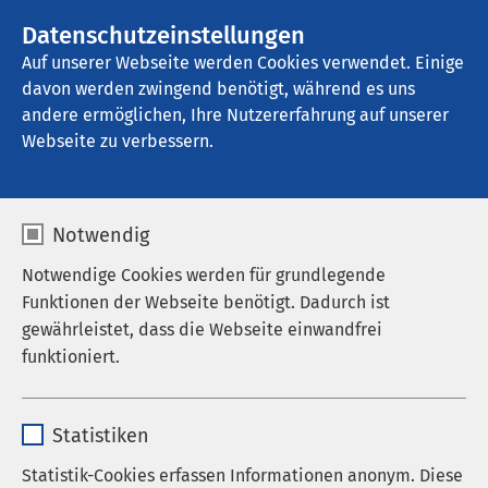
AMEOS Gruppe
Stellenangebote
Datenschutzeinstellungen
Auf unserer Webseite werden Cookies verwendet. Einige
davon werden zwingend benötigt, während es uns
AMEOS Stadtpraxis Zug
andere ermöglichen, Ihre Nutzererfahrung auf unserer
Webseite zu verbessern.
Aktuelles
Notwendig
Notwendige Cookies werden für grundlegende
Funktionen der Webseite benötigt. Dadurch ist
gewährleistet, dass die Webseite einwandfrei
Nachrichten
funktioniert.
Veranstaltungen
Name
cookieconsent_status
Statistiken
Anbieter
sgalinski
Statistik-Cookies erfassen Informationen anonym. Diese