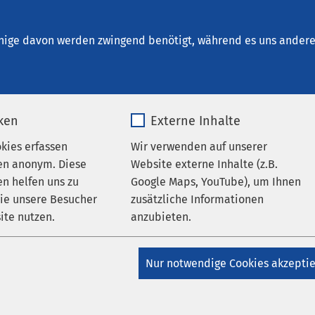
s Zug
en
nige davon werden zwingend benötigt, während es uns andere 
iken
Externe Inhalte
AMEOS Gruppe
S Update zur
okies erfassen
Wir verwenden auf unserer
en anonym. Diese
Website externe Inhalte (z.B.
mationspflicht gem. Art. 34
n helfen uns zu
Google Maps, YouTube), um Ihnen
wie unsere Besucher
zusätzliche Informationen
O
ite nutzen.
anzubieten.
_pk_*.*
Name
Google Maps
Nur notwendige Cookies akzepti
Matomo
Anbieter
Google
2025 wurde die AMEOS Gruppe Ziel eines kriminell
nden Erkenntnissen haben unbefugte Dritte dabei 