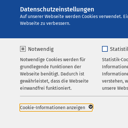
Datenschutzeinstellungen
AMEOS Stadtpraxi
AMEOS
Gruppe
Aktuelles
Nachricht
Auf unserer Webseite werden Cookies verwendet. Ei
Webseite zu verbessern.
Notwendig
Statist
01.09.2025
AMEO
Notwendige Cookies werden für
Statistik-Co
Praxis
grundlegende Funktionen der
Information
Infor
Für Patienten
Webseite benötigt. Dadurch ist
Informatione
gewährleistet, dass die Webseite
verstehen, 
DSGV
Zuweisende
einwandfrei funktioniert.
unsere Webs
Karriere
Name
cookieconsent_status
Name
Aktuelles
Cookie-Informationen anzeigen
Anbieter
sgalinski
Anbieter
Im Juli 
vorliege