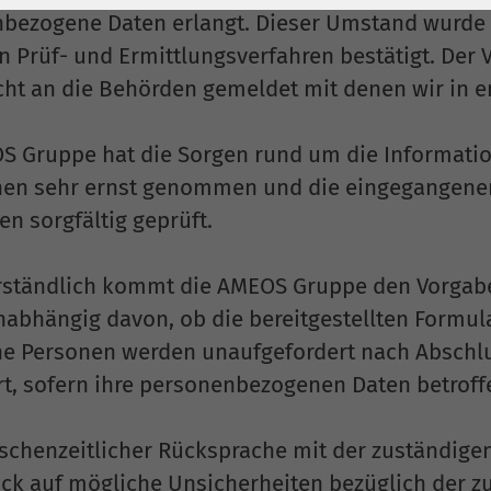
1 Jahr
Laufzeit
6 Monate
bezogene Daten erlangt. Dieser Umstand wurde 
n Prüf- und Ermittlungsverfahren bestätigt. Der 
Cookie von Matomo
Wird zum
für Website-
Entsperren von
echt an die Behörden gemeldet mit denen wir in
Zweck
Analysen. Erzeugt
Google Maps-
statistische Daten
Inhalten verwendet.
S Gruppe hat die Sorgen rund um die Informati
darüber, wie der
nen sehr ernst genommen und die eingegangenen
Besucher die
Name
YouTube
en sorgfältig geprüft.
Website nutzt.
Google Ireland
Limited, Gordon
rständlich kommt die AMEOS Gruppe den Vorgabe
Anbieter
House, Barrow
nabhängig davon, ob die bereitgestellten Formula
Street Dublin 4
ne Personen werden unaufgefordert nach Abschlu
Irland
rt, sofern ihre personenbezogenen Daten betroff
Laufzeit
6 Monate
schenzeitlicher Rücksprache mit der zuständig
Wird verwendet, um
ick auf mögliche Unsicherheiten bezüglich der z