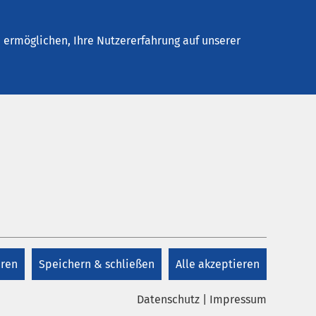
Stellenangebote
Kontakt
ermöglichen, Ihre Nutzererfahrung auf unserer
eren
Speichern & schließen
Alle akzeptieren
en Cyberangriffs. Nach den bisher
Datenschutz
|
Impressum
teilweise Zugriff auf