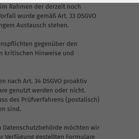
im Rahmen der derzeit noch
Vorfall wurde gemäß Art. 33 DSGVO
 engem Austausch stehen.
onspflichten gegenüber den
 kritischen Hinweise und
n nach Art. 34 DSGVO proaktiv
re genutzt werden oder nicht.
ss des Prüfverfahrens (postalisch)
en sind.
en Datenschutzbehörde möchten wir
ur Verfügung gestellten Formulare