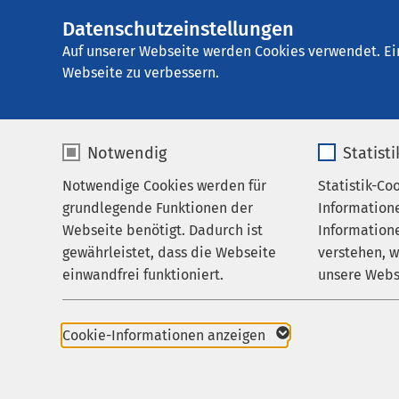
Datenschutzeinstellungen
E
Auf unserer Webseite werden Cookies verwendet. Ei
Webseite zu verbessern.
Notwendig
Statist
Notwendige Cookies werden für
Statistik-Co
Gemeinsam mehr bew
grundlegende Funktionen der
Information
Webseite benötigt. Dadurch ist
Informatione
gewährleistet, dass die Webseite
verstehen, 
einwandfrei funktioniert.
unsere Webs
Du bringst Menschen zurück in
kommst dabei selbst ganz oben
Name
cookieconsent_status
Name
Cookie-Informationen anzeigen
Anbieter
sgalinski
Anbieter
Jetzt bewerben!