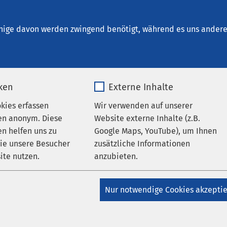
inrichtungen
AMEOS Institute
Karriere
Aktu
nige davon werden zwingend benötigt, während es uns andere 
iken
Externe Inhalte
okies erfassen
Wir verwenden auf unserer
egen!
en anonym. Diese
Website externe Inhalte (z.B.
n helfen uns zu
Google Maps, YouTube), um Ihnen
wie unsere Besucher
zusätzliche Informationen
ite nutzen.
anzubieten.
s Leben. Und
 an.
_pk_*.*
Name
Google Maps
Nur notwendige Cookies akzepti
Matomo
Anbieter
Google