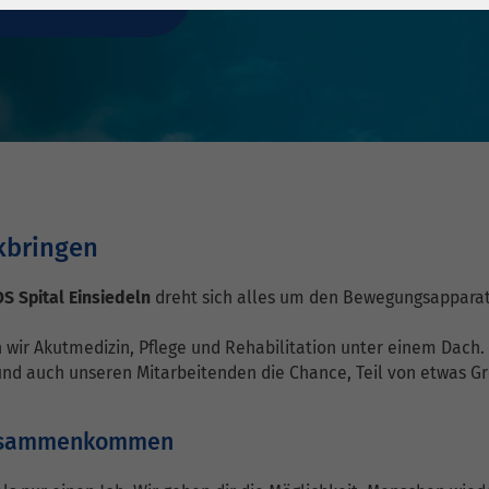
1 Jahr
Laufzeit
6 Monate
Cookie von Matomo
Wird zum
für Website-
Entsperren von
Zweck
Analysen. Erzeugt
Google Maps-
statistische Daten
Inhalten verwendet.
darüber, wie der
Besucher die
Name
YouTube
Website nutzt.
kbringen
Google Ireland
Limited, Gordon
S Spital Einsiedeln
dreht sich alles um den Bewegungsapparat
Anbieter
House, Barrow
Street Dublin 4
 wir Akutmedizin, Pflege und Rehabilitation unter einem Dach.
Irland
und auch unseren Mitarbeitenden die Chance, Teil von etwas G
Laufzeit
6 Monate
t zusammenkommen
Wird verwendet, um