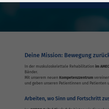
Laufzeit
278 Tage
Laufzeit
Cookie zum
Speichern der Cookie
Zweck
Consent
Einstellungen
Zweck
be_typo_user /
Name
PHPSESSID
Deine Mission: Bewegung zurüc
Anbieter
TYPO3
In der muskuloskelettale Rehabilitation
im AMEO
Bänder.
Laufzeit
1 Woche
Mit unserem neuen
Kompetenzzentrum
vereinen
und geben unseren Patientinnen und Patienten 
Dieses Cookie ist ein
Standard-Session-
Cookie von TYPO3. Es
Arbeiten, wo Sinn und Fortschrit
speichert im Falle