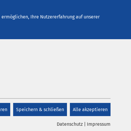
elles
Unternehmen
Kontakt
ermöglichen, Ihre Nutzererfahrung auf unserer
ing
e (m/w/d) am AMEOS Klinikum
eren
Speichern & schließen
Alle akzeptieren
Datenschutz
|
Impressum