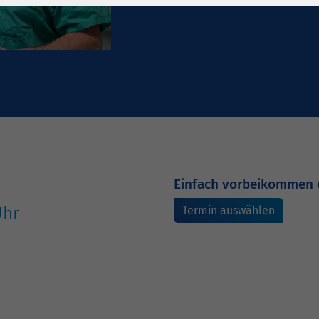
1 Jahr
Laufzeit
6 Monate
Cookie von Matomo
Wird zum
für Website-
Entsperren von
Zweck
Analysen. Erzeugt
Google Maps-
statistische Daten
Inhalten verwendet.
darüber, wie der
Besucher die
Name
YouTube
Website nutzt.
Google Ireland
Einfach vorbeikommen 
Limited, Gordon
Anbieter
House, Barrow
Termin auswählen
Uhr
Street Dublin 4
Irland
Laufzeit
6 Monate
Wird verwendet, um