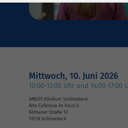
Laufzeit
278 Tage
Laufzeit
Cookie zum
Speichern der Cookie
Zweck
Consent
Einstellungen
Zweck
be_typo_user /
Name
PHPSESSID
Anbieter
TYPO3
Mittwoch, 10. Juni 2026
10:00-12:00 Uhr und 14:00-17:00 
Laufzeit
1 Woche
AMEOS Klinikum Schönebeck
Dieses Cookie ist ein
Alte Cafeteria im Haus G
Standard-Session-
Köthener Straße 13
Cookie von TYPO3. Es
39218 Schönebeck
speichert im Falle