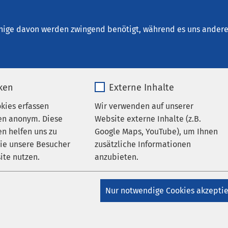
inrichtungen
AMEOS Institute
Karriere
Aktu
nige davon werden zwingend benötigt, während es uns andere 
iken
Externe Inhalte
okies erfassen
Wir verwenden auf unserer
en anonym. Diese
Website externe Inhalte (z.B.
n helfen uns zu
Google Maps, YouTube), um Ihnen
Job Speed Dat
wie unsere Besucher
zusätzliche Informationen
ite nutzen.
anzubieten.
_pk_*.*
Name
Google Maps
für Pflegefachkräft
Nur notwendige Cookies akzepti
Schönebeck
Matomo
Anbieter
Google