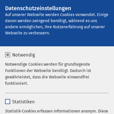
AMEOS Gruppe
Stellenangebote
Datenschutzeinstellungen
Auf unserer Webseite werden Cookies verwendet. Einige
davon werden zwingend benötigt, während es uns
AMEOS Senioren Wohnsitz Ratzeburg
andere ermöglichen, Ihre Nutzererfahrung auf unserer
Webseite zu verbessern.
Über uns
Notwendig
Notwendige Cookies werden für grundlegende
Funktionen der Webseite benötigt. Dadurch ist
gewährleistet, dass die Webseite einwandfrei
Auf einen Blick
funktioniert.
Krankenhausleitung
Name
cookieconsent_status
Kommunikation und Öffentlichkeitsarbeit
Statistiken
Anbieter
sgalinski
Leitbild
Statistik-Cookies erfassen Informationen anonym. Diese