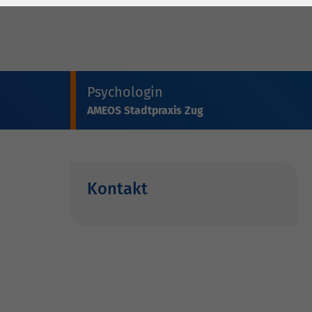
Laufzeit
278 Tage
Laufzeit
Cookie zum
Speichern der Cookie
Zweck
Consent
Einstellungen
Zweck
Psychologin
AMEOS Stadtpraxis Zug
be_typo_user /
Name
PHPSESSID
Anbieter
TYPO3
Kontakt
Laufzeit
1 Woche
Dieses Cookie ist ein
Standard-Session-
Cookie von TYPO3. Es
speichert im Falle