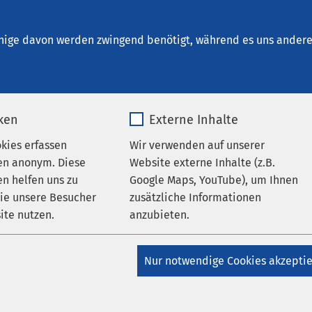
inrichtungen
AMEOS Institute
Karriere
Aktu
nige davon werden zwingend benötigt, während es uns andere 
iken
Externe Inhalte
okies erfassen
Wir verwenden auf unserer
nessa Kaeslin, M.Sc.
en anonym. Diese
Website externe Inhalte (z.B.
n helfen uns zu
Google Maps, YouTube), um Ihnen
wie unsere Besucher
zusätzliche Informationen
ite nutzen.
anzubieten.
_pk_*.*
Name
Google Maps
Nur notwendige Cookies akzepti
Matomo
Anbieter
Google