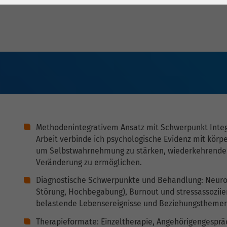
1 Jahr
Laufzeit
6 Monate
Cookie von Matomo
Wird zum
für Website-
Entsperren von
Zweck
Analysen. Erzeugt
Google Maps-
statistische Daten
Inhalten verwendet.
darüber, wie der
Besucher die
Name
YouTube
Website nutzt.
Google Ireland
Methodenintegrativem Ansatz mit Schwerpunkt Integr
Limited, Gordon
Arbeit verbinde ich psychologische Evidenz mit körp
Anbieter
House, Barrow
um Selbstwahrnehmung zu stärken, wiederkehrende 
Street Dublin 4
Veränderung zu ermöglichen.
Irland
Diagnostische Schwerpunkte und Behandlung: Neurod
Laufzeit
6 Monate
Störung, Hochbegabung), Burnout und stressassoziie
belastende Lebensereignisse und Beziehungsthemen
Wird verwendet, um
Therapieformate: Einzeltherapie, Angehörigengesprä