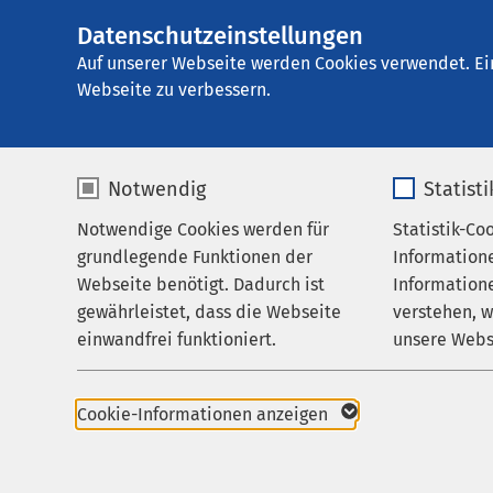
Datenschutzeinstellungen
E
Auf unserer Webseite werden Cookies verwendet. Ei
Webseite zu verbessern.
Notwendig
Statist
Notwendige Cookies werden für
Statistik-Co
Va
grundlegende Funktionen der
Information
Webseite benötigt. Dadurch ist
Informatione
gewährleistet, dass die Webseite
verstehen, 
einwandfrei funktioniert.
unsere Webs
Name
cookieconsent_status
Name
Cookie-Informationen anzeigen
Anbieter
sgalinski
Anbieter