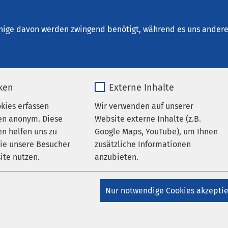
inrichtungen
AMEOS Institute
Karriere
Aktu
nige davon werden zwingend benötigt, während es uns andere 
iken
Externe Inhalte
 med.
okies erfassen
Wir verwenden auf unserer
ni Oweira
en anonym. Diese
Website externe Inhalte (z.B.
n helfen uns zu
Google Maps, YouTube), um Ihnen
wie unsere Besucher
zusätzliche Informationen
ichtungen:
ite nutzen.
anzubieten.
rurgie
Spezielle Viszeralchirurgie
Viszeral
_pk_*.*
Name
Google Maps
Nur notwendige Cookies akzepti
Matomo
Anbieter
Google