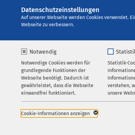
Datenschutzeinstellungen
E
Auf unserer Webseite werden Cookies verwendet. Ei
Webseite zu verbessern.
Notwendig
Statist
Dr.
Notwendige Cookies werden für
Statistik-Co
Ha
grundlegende Funktionen der
Information
Webseite benötigt. Dadurch ist
Informatione
gewährleistet, dass die Webseite
verstehen, 
Fachr
einwandfrei funktioniert.
unsere Webs
Chi
Name
cookieconsent_status
Name
Cookie-Informationen anzeigen
Anbieter
sgalinski
Anbieter