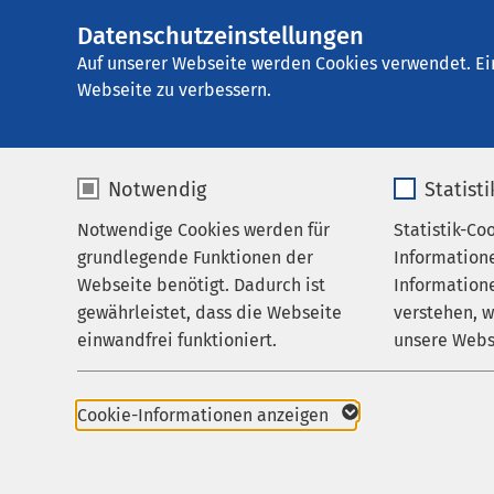
Datenschutzeinstellungen
AMEOS
AMEOS Poliklinik
Gruppe
Auf unserer Webseite werden Cookies verwendet. Ei
Webseite zu verbessern.
Notwendig
Statist
Kontakt
Notwendige Cookies werden für
Statistik-Co
Praxen
grundlegende Funktionen der
Information
Zuweisende
Webseite benötigt. Dadurch ist
Informatione
Anfrage für die
*
gewährleistet, dass die Webseite
verstehen, 
Karriere
einwandfrei funktioniert.
unsere Webs
Aktuelles
Name
cookieconsent_status
Name
Anrede
Cookie-Informationen anzeigen
Anbieter
sgalinski
Anbieter
Vorname
*