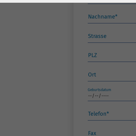
Laufzeit
278 Tage
Laufzeit
Cookie zum
Nachname
*
Speichern der Cookie
Zweck
Consent
Strasse
Einstellungen
Zweck
PLZ
be_typo_user /
Name
PHPSESSID
Ort
Anbieter
TYPO3
Geburtsdatum
Laufzeit
1 Woche
Dieses Cookie ist ein
Telefon
*
Standard-Session-
Cookie von TYPO3. Es
speichert im Falle
Fax