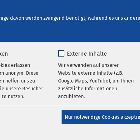
um Schönebeck
nige davon werden zwingend benötigt, während es uns andere 
iken
Externe Inhalte
okies erfassen
Wir verwenden auf unserer
en anonym. Diese
Website externe Inhalte (z.B.
n helfen uns zu
Google Maps, YouTube), um Ihnen
wie unsere Besucher
zusätzliche Informationen
ite nutzen.
anzubieten.
_pk_*.*
Name
Google Maps
Nur notwendige Cookies akzepti
Matomo
Anbieter
Google