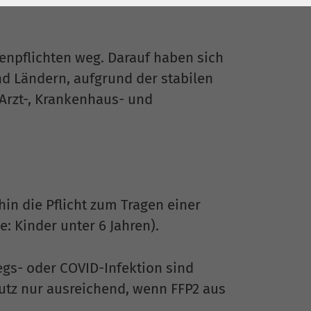
enpflichten weg. Darauf haben sich
d Ländern, aufgrund der stabilen
 Arzt-, Krankenhaus- und
hin die Pflicht zum Tragen einer
: Kinder unter 6 Jahren).
gs- oder COVID-Infektion sind
utz nur ausreichend, wenn FFP2 aus