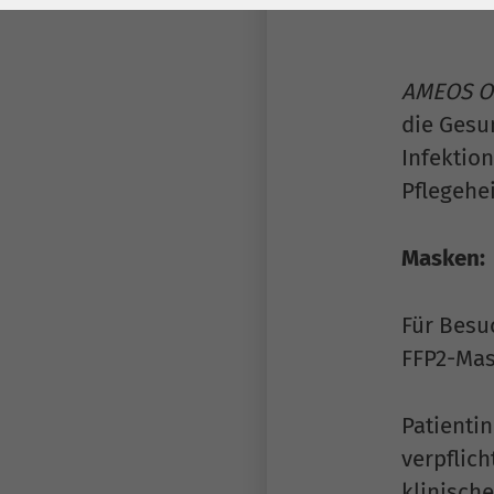
Laufzeit
278 Tage
Laufzeit
Cookie zum
Speichern der Cookie
AMEOS Os
Zweck
Consent
die Gesu
Einstellungen
Zweck
Infektio
Pflegeh
be_typo_user /
Name
PHPSESSID
Masken:
Anbieter
TYPO3
Für Besuc
Laufzeit
1 Woche
FFP2-Mas
Dieses Cookie ist ein
Standard-Session-
Patienti
Cookie von TYPO3. Es
verpflic
speichert im Falle
klinisch