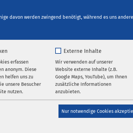
um Schönebeck
en
nige davon werden zwingend benötigt, während es uns andere 
iken
Externe Inhalte
AMEOS Eingliederung Haldensleben
AMEOS
okies erfassen
Wir verwenden auf unserer
schersleben
AMEOS Klinikum Bernburg
AMEOS
alberstadt
AMEOS Klinikum Haldensleben
AMEOS
en anonym. Diese
Website externe Inhalte (z.B.
chönebeck
AMEOS Klinikum Staßfurt
AMEOS Pflege
n helfen uns zu
Google Maps, YouTube), um Ihnen
ben
AMEOS Poliklinikum Aschersleben
AMEOS
wie unsere Besucher
zusätzliche Informationen
m Halberstadt
AMEOS Poliklinikum Haldensleben
ite nutzen.
anzubieten.
liklinikum Quedlinburg
AMEOS Poliklinikum
k
AMEOS Poliklinikum Wernigerode
_pk_*.*
Name
Google Maps
Regelungen zu Testungen
Nur notwendige Cookies akzepti
Matomo
Anbieter
Google
asken treten in Kraft