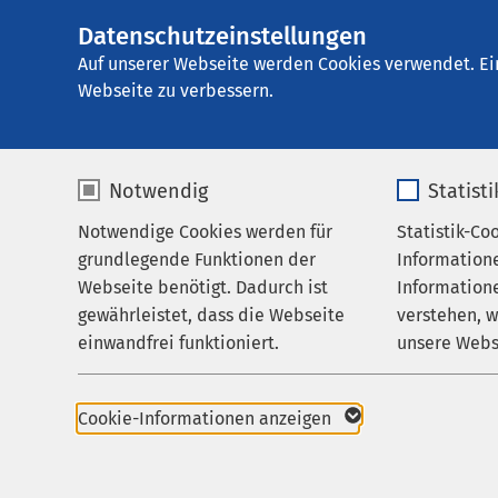
Datenschutzeinstellungen
AMEOS Poliklinik
AMEOS
Gruppe
Aktuelles
Nachricht
Auf unserer Webseite werden Cookies verwendet. Ei
Webseite zu verbessern.
Notwendig
Statist
01.03.2023
Notwendige Cookies werden für
Statistik-Co
Klinikum A
Praxen
Klinikum H
grundlegende Funktionen der
Information
Zuweisende
Klinikum S
Webseite benötigt. Dadurch ist
Informatione
Haldensle
gewährleistet, dass die Webseite
verstehen, 
Karriere
Polikliniku
einwandfrei funktioniert.
unsere Webs
AMEOS Po
Aktuelles
Schönebec
Name
cookieconsent_status
Name
Neue 
Cookie-Informationen anzeigen
Anbieter
sgalinski
Anbieter
und M