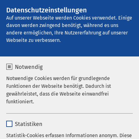
AMEOS Gruppe
Stellenangebote
Datenschutzeinstellungen
Auf unserer Webseite werden Cookies verwendet. Einige
davon werden zwingend benötigt, während es uns
AMEOS Poliklinikum Quedlinburg
andere ermöglichen, Ihre Nutzererfahrung auf unserer
Webseite zu verbessern.
Karriere
Notwendig
Notwendige Cookies werden für grundlegende
Funktionen der Webseite benötigt. Dadurch ist
Wir sind umgezogen!
gewährleistet, dass die Webseite einwandfrei
funktioniert.
Sie finden die Praxis im AMEOS Klinikum
Halberstadt, Station B4, Gleimstraße 5, 38820
Name
cookieconsent_status
Halberstadt.
Statistiken
Anbieter
sgalinski
Statistik-Cookies erfassen Informationen anonym. Diese