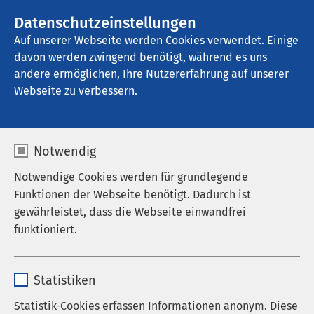
AMEOS Gruppe
Stellenangebote
Datenschutzeinstellungen
Auf unserer Webseite werden Cookies verwendet. Einige
davon werden zwingend benötigt, während es uns
AMEOS Poliklinikum Leinebergland
andere ermöglichen, Ihre Nutzererfahrung auf unserer
Webseite zu verbessern.
Vorsorge, Ultraschall
Notwendig
und Diagnostik
Notwendige Cookies werden für grundlegende
Funktionen der Webseite benötigt. Dadurch ist
gewährleistet, dass die Webseite einwandfrei
funktioniert.
Vorsorgeuntersuchungen
Name
cookieconsent_status
Damit Sie ein Leben lang gesund bleiben, bieten
Statistiken
wir eine Vielzahl an Vorsorgeuntersuchungen an.
Anbieter
sgalinski
Mit unseren Vorsorgeuntersuchungen können wir
Statistik-Cookies erfassen Informationen anonym. Diese