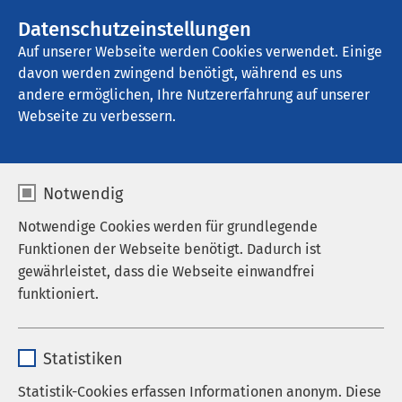
AMEOS Gruppe
Stellenangebote
Datenschutzeinstellungen
Auf unserer Webseite werden Cookies verwendet. Einige
davon werden zwingend benötigt, während es uns
AMEOS Poliklinikum Haldensleben
andere ermöglichen, Ihre Nutzererfahrung auf unserer
Webseite zu verbessern.
Ergebnisse Ihrer Suche
Notwendig
Notwendige Cookies werden für grundlegende
Funktionen der Webseite benötigt. Dadurch ist
gewährleistet, dass die Webseite einwandfrei
Nutzen Sie dieses Feld, um Ihre Suche zu
funktioniert.
verfeinern.
Name
cookieconsent_status
Statistiken
Anbieter
sgalinski
Statistik-Cookies erfassen Informationen anonym. Diese