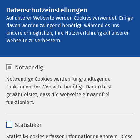
AMEOS Gruppe
Stellenangebote
Datenschutzeinstellungen
Auf unserer Webseite werden Cookies verwendet. Einige
davon werden zwingend benötigt, während es uns
AMEOS Poliklinikum Haldensleben
andere ermöglichen, Ihre Nutzererfahrung auf unserer
Webseite zu verbessern.
Impressum
Notwendig
Notwendige Cookies werden für grundlegende
Funktionen der Webseite benötigt. Dadurch ist
AMEOS Poliklinikum Börde GmbH
gewährleistet, dass die Webseite einwandfrei
funktioniert.
Kiefholzstr. 4
39340 Haldensleben
Name
cookieconsent_status
Statistiken
Tel. +49 3904 475263
Anbieter
sgalinski
Statistik-Cookies erfassen Informationen anonym. Diese
Fax. +49 3904 475313